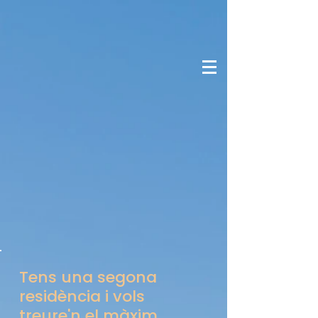
Tens una segona
residència i vols
treure'n el màxim