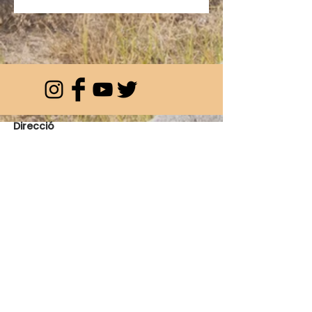
Direcció
Carrer Doctor Alexander Fleming 6,
Cambrils
Contacte
info@mediterraneanway.net
Tel:
+34 688 60 22 54