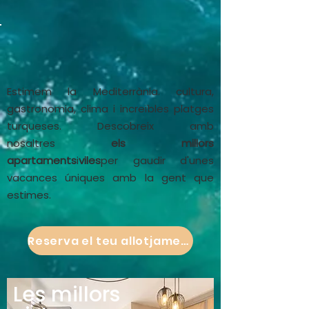
Estimem la Mediterrània. cultura,
gastronomia, clima i increïbles platges
turqueses. Descobreix amb
nosaltres
els millors
apartaments
i
viles
per gaudir d'unes
vacances úniques amb la gent que
estimes.
Reserva el teu allotjament
Les millors