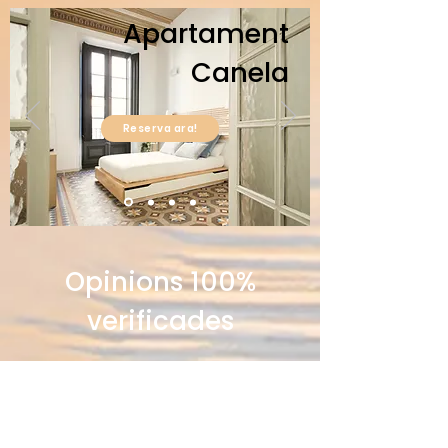
Apartament
Canela
Reserva ara!
Opinions 100%
verificades