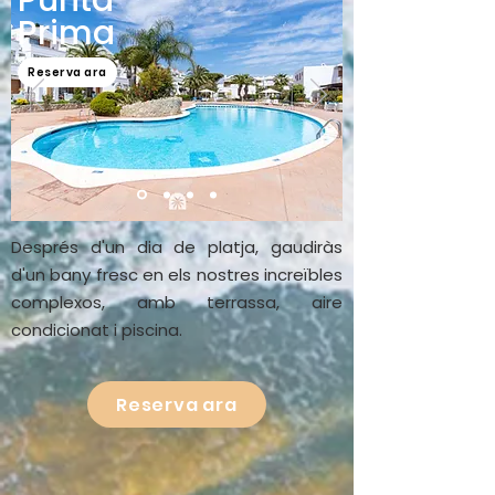
Punta
Prima
Reserva ara
Després d'un dia de platja, gaudiràs
d'un bany fresc en els nostres increïbles
complexos, amb terrassa, aire
condicionat i piscina.
Reserva ara