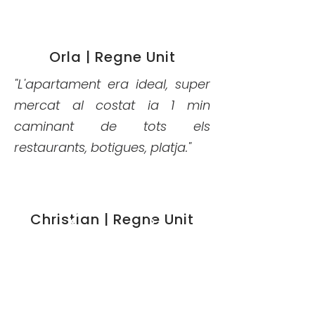
Orla | Regne Unit
"L'apartament era ideal, super
mercat al costat ia 1 min
caminant de tots els
restaurants, botigues, platja."
Christian | Regne Unit
"La ubicació era increïble,
literalment construïda sobre un
antic circ de carros romans.
L'apartament era espaiós i net,