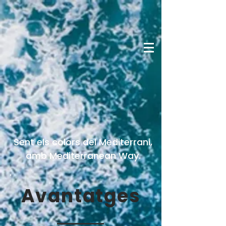
Sent els colors del Mediterrani,
amb Mediterranean Way.
Avantatges