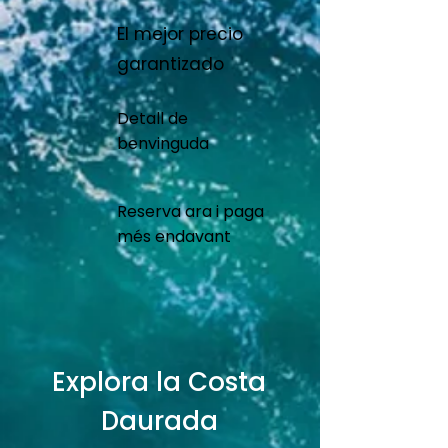
El mejor precio
garantizado
Detall de
benvinguda
Reserva ara i paga
més endavant
Explora la Costa
Daurada